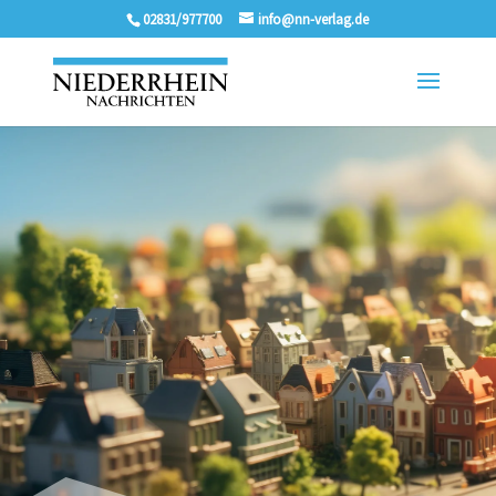
02831/977700
info@nn-verlag.de